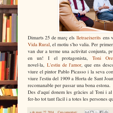
Dimarts 25 de març els
lletraeixerits
ens v
Vida Rural
, el motiu s'ho valia. Per prime
van dur a terme una activitat conjunta, pr
en un! I el protagonista,
Toni Ore
novel·la,
L'estiu de l'amor
, que ens desc
viure el pintor Pablo Picasso i la seva 
viure l'estiu del 1909 a Horta de Sant Joan
recomanable per passar una bona estona.
Des d'aquí donem les gràcies al Toni i a
fer-ho tot tant fàcil i a totes les persones
a
de març 27, 2014
Cap comentari: