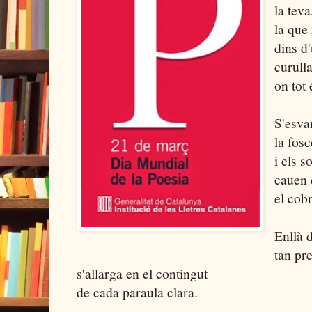
la teva
la que
dins d
curull
on tot 
S'esva
la fosc
i els s
cauen 
el cob
Enllà 
tan pr
s'allarga en el contingut
de cada paraula clara.