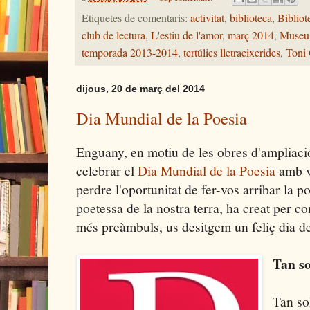
Etiquetes de comentaris:
activitat
,
biblioteca
,
Biblio
club de lectura
,
L'estiu de l'amor
,
març 2014
,
Museu 
temporada 2013-2014
,
tertúlies lletraeixerides
,
Toni
dijous, 20 de març del 2014
Dia Mundial de la Poesia
Enguany, en motiu de les obres d'ampliaci
celebrar el
Dia Mundial de la Poesia
amb v
perdre l'oportunitat de fer-vos arribar la 
poetessa de la nostra terra, ha creat per
més preàmbuls, us desitgem un feliç dia d
Tan so
Tan so