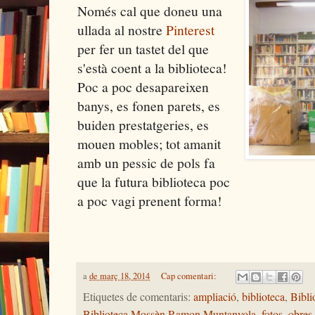
Només cal que doneu una
ullada al nostre
Pinterest
per fer un tastet del que
s'està coent a la biblioteca!
Poc a poc desapareixen
banys, es fonen parets, es
buiden prestatgeries, es
mouen mobles; tot amanit
amb un pessic de pols fa
que la futura biblioteca poc
a poc vagi prenent forma!
a
de març 18, 2014
Cap comentari:
Etiquetes de comentaris:
ampliació
,
biblioteca
,
Bibli
Biblioteca Mossèn Ramon Muntanyola
,
fotos
,
obres