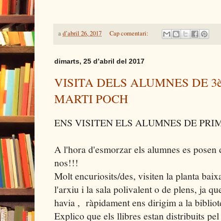
a
d’abril 26, 2017
Cap comentari:
dimarts, 25 d’abril del 2017
VISITA DELS ALUMNES DE 3
MARTI POCH
ENS VISITEN ELS ALUMNES DE PRIM
A l'hora d'esmorzar els alumnes es posen d
nos!!!
Molt encuriosits/des, visiten la planta baixa
l'arxiu i la sala polivalent o de plens, ja q
havia , ràpidament ens dirigim a la bibliot
Explico que els llibres estan distribuits p