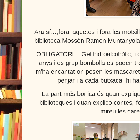
Ara sí...,fora jaquetes i fora les motxil
biblioteca Mossèn Ramon Muntanyola a
OBLIGATORI... Gel hidroalcohòlic, i
anys i es grup bombolla es poden tr
m'ha encantat on posen les mascaret
penjar i a cada butxaca hi ha l
La part més bonica és quan expliqu
biblioteques i quan explico contes, f
mireu les care