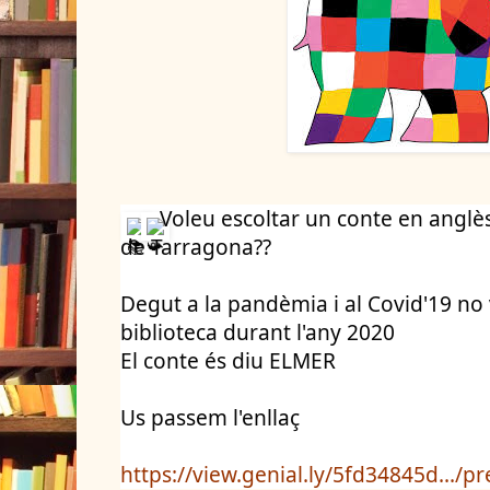
Voleu escoltar un conte en anglès
de Tarragona??
Degut a la pandèmia i al Covid'19 no v
biblioteca durant l'any 2020
El conte és diu ELMER
Us passem l'enllaç
https://view.genial.ly/5fd34845d.../p