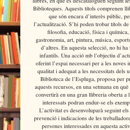
llibres, en què es descataloguen seguint le
Biblioteques. Aquests títols comprenen lli
que són encara d’interès públic, p
l’actualització. S’hi poden trobar títols de
filosofia, educació, física i química
gastronomia, art, pintura, música, esports,
d’altres. En aquesta selecció, no hi ha t
infantils. Una acció mb l’objectiu d’actu
oferint l’espai necessari per a les noves 
qualitat i adequat a les necessitats dels 
Biblioteca de l’Espluga, proposa per p
aquests recursos, en una setmana en què e
convertirà en una gran llibreria oberta a l
interessats podran endur-se els exempl
L’activitat es desenvoluparà seguint els
prevenció i indicacions de les treballador
persones interessades en aquesta activ