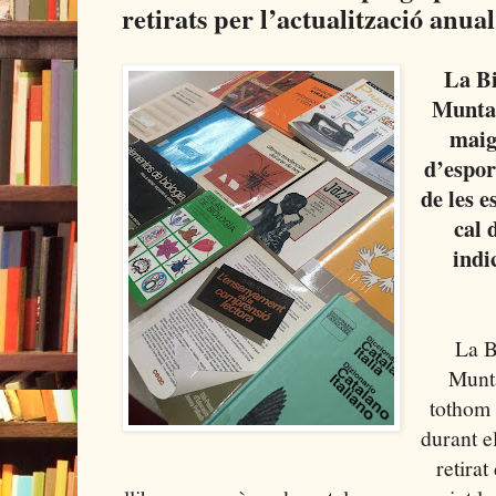
retirats per l’actualització anual
La B
Muntan
maig
d’espor
de les e
cal 
indi
La B
Munta
tothom 
durant e
retira