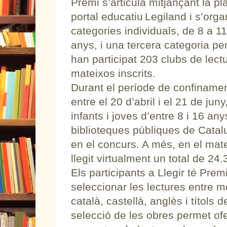
Premi s’articula mitjançant la pl
portal educatiu Legiland i s’org
categories individuals, de 8 a 1
anys, i una tercera categoria per
han participat 203 clubs de lect
mateixos inscrits.
Durant el període de confiname
entre el 20 d’abril i el 21 de jun
infants i joves d’entre 8 i 16 an
biblioteques públiques de Catalu
en el concurs. A més, en el mat
llegit virtualment un total de 24.3
Els participants a Llegir té Pre
seleccionar les lectures entre m
català, castellà, anglès i títols d
selecció de les obres permet ofe