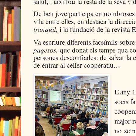
salut, i així fou la resta de la seva vi
De ben jove participa en nombroses ac
vila entre elles, en destaca la direcc
tranquil
, i la fundació de la revista E
Va escriure diferents facsímils sobr
pagesos,
que donat els temps que co
persones desconfiades: de salvar la c
de entrar al celler cooperatiu....
L’any 1
socis f
coopera
major r
no
se’n