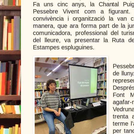
Fa uns cinc anys, la Chantal Pu
Pessebre Vivent com a figurant. 
convivència i organització la van ca
manera, que ara forma part de la ju
comunicadora, professional del turi
del lleure, va presentar la Ruta d
Estampes espluguines.
Pessebr
de llun
represe
Després
Font M
agafar
Vedrun
trenta 
terme l
per tan