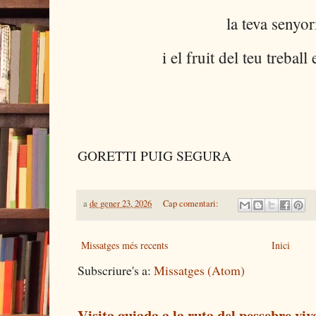
la teva senyor
i el fruit del teu treball
GORETTI PUIG SEGURA
a
de gener 23, 2026
Cap comentari:
Missatges més recents
Inici
Subscriure's a:
Missatges (Atom)
Visita guiada a la ruta del pessebre viv