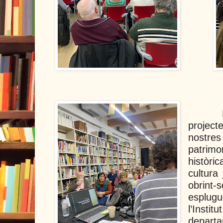
project
nostres
patrim
històr
cultura 
obrint-
esplug
l’Insti
departa