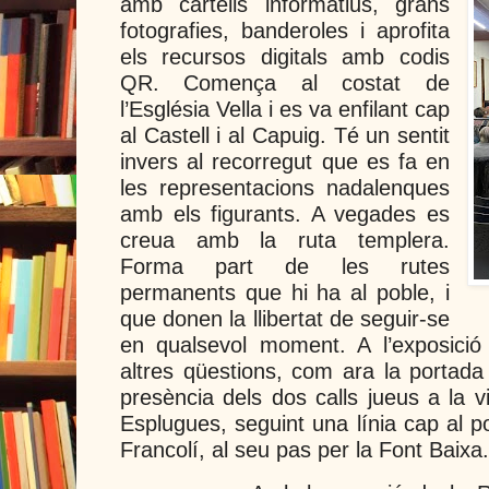
amb cartells informatius, grans
fotografies, banderoles i aprofita
els recursos digitals amb codis
QR. Comença al costat de
l’Església Vella i es va enfilant cap
al Castell i al Capuig. Té un sentit
invers al recorregut que es fa en
les representacions nadalenques
amb els figurants. A vegades es
creua amb la ruta templera.
Forma part de les rutes
permanents que hi ha al poble, i
que donen la llibertat de seguir-se
en qualsevol moment. A l’exposició
altres qüestions, com ara la portada 
presència dels dos calls jueus a la v
Esplugues, seguint una línia cap al po
Francolí, al seu pas per la Font Baixa.