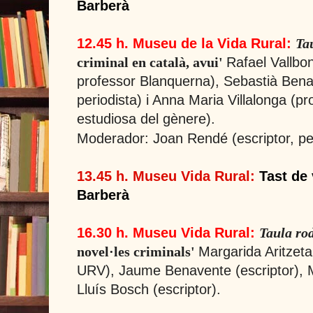
Barberà
12.45 h. Museu de
la Vida Rural
:
Ta
Rafael Vallbon
criminal en català, avui'
professor Blanquerna), Sebastià Benas
periodista) i Anna Maria Villalonga (pr
estudiosa del gènere).
Moderador: Joan Rendé (escriptor, peri
13.45 h. Museu Vida Rural:
Tast de
Barberà
16.30 h. Museu Vida Rural:
Taula ro
Margarida Aritzeta
novel·les criminals'
URV), Jaume Benavente (escriptor), M
Lluís Bosch (escriptor).