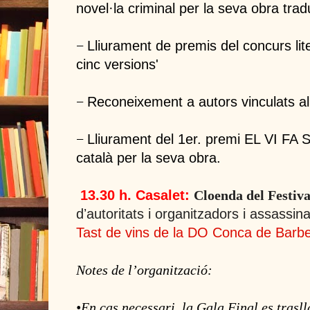
novel·la criminal per la seva obra trad
Lliurament de premis del concurs lite
−
cinc versions'
Reconeixement a autors vinculats al t
−
Lliurament del 1er. premi EL VI FA
−
català per la seva obra.
13.30 h. Casalet:
Cloenda del Festiv
dʼautoritats i organitzadors i assassin
Tast de vins de
la DO Conca
de Barbe
Notes de lʼorganització:
•En cas necessari,
la Gala Final
es trasll