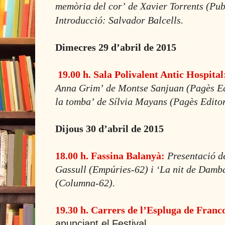
memòria del corʼ de Xavier Torrents (Pu
Introducció: Salvador Balcells.
Dimecres 29 dʼabril de 2015
19.00 h. Sala Polivalent Antic Hospita
Anna Grimʼ de Montse Sanjuan (Pagès Edi
la tombaʼ de Sílvia Mayans (Pagès Edito
Dijous 30 dʼabril de 2015
18.00 h. Fassina Balanyà:
Presentació d
Gassull (Empúries-62) i ʻLa nit de Damba
(Columna-62).
19.30 h. Carrers de lʼEspluga de Franc
anunciant el Festival