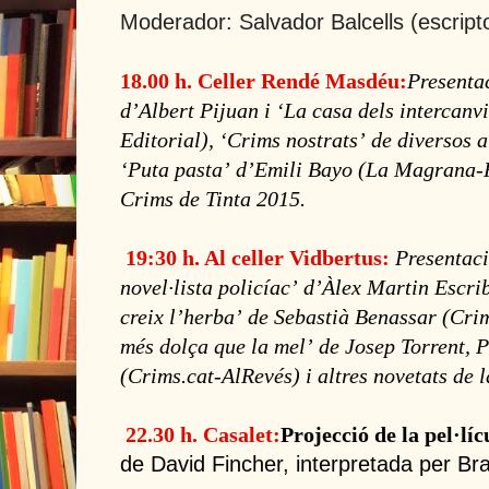
Moderador: Salvador Balcells (escripto
18.00 h. Celler Rendé Masdéu:
Presentac
dʼAlbert Pijuan i ʻLa casa dels intercanv
Editorial), ʻCrims nostratsʼ de diversos 
ʻPuta pastaʼ dʼEmili Bayo (
La Magrana
Crims de Tinta 2015.
19:30 h. Al celler Vidbertus:
Presentaci
novel·lista policíacʼ dʼÀlex Martin Escr
creix lʼherbaʼ de Sebastià Benassar (Cri
més dolça que la melʼ de Josep Torrent, 
(Crims.cat-AlRevés) i altres novetats de l
22.30 h. Casalet:
Projecció de la pel·lí
de David Fincher, interpretada per Br