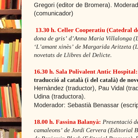
Gregori (editor de Bromera). Moderad
(comunicador)
13.30 h. Celler Cooperatiu (Catedral d
dona de grisʼ dʼAnna Maria Villalonga (Ll
ʻLʼamant xinèsʼ de Margarida Aritzeta (Ll
novetats de Llibres del Delicte.
16.30 h. Sala Polivalent Antic Hospital:
traducció al català (i del català) de no
Hernàndez (traductor), Pau Vidal (tradu
Udina (traductora).
Moderador: Sebastià Benassar (escript
18.00 h. Fassina Balanyà:
Presentació de
camaleonsʼ de Jordi Cervera (Editorial 