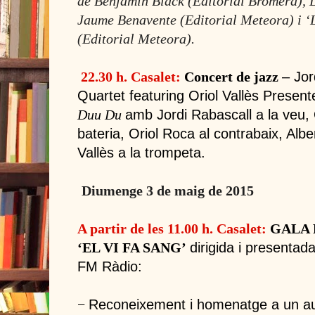
de Benjamin Black (Editorial Bromera), D
Jaume Benavente (Editorial
Meteora) i ʻ
(Editorial Meteora).
– Jor
22.30 h. Casalet:
Concert de jazz
Quartet featuring Oriol Vallès Presen
amb Jordi Rabascall a la veu, 
Duu Du
bateria, Oriol Roca al contrabaix, Alber
Vallès a la trompeta.
Diumenge 3 de maig de 2015
A partir de les 11.00 h. Casalet:
GALA 
dirigida i presentada
ʻEL VI FA SANGʼ
FM Ràdio:
Reconeixement i homenatge a un aut
−