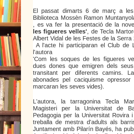
El passat dimarts 6 de març a les
Biblioteca Mossèn Ramon Muntanyola
, es va fer la presentació de la nov
les figueres velles'
, de Tecla Martor
Albert Vidal de les Festes de la Serra
A l'acte hi participaran el Club de L
l'autora
'Com les soques de les figueres vell
dues dones que emigren dels seus r
transitant per diferents camins. L
abonades pel caciquisme opressor 
marcaran les seves vides).
L'autora, la tarragonina Tecla Ma
Magisteri per la Universitat de Ba
Pedagogia per la Universitat Rovira i
treballa de mestra d'adults als barr
Juntament amb Pilarín Bayés, ha public