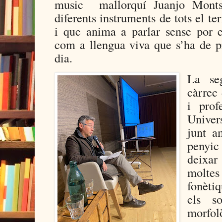
music
mallorquí Juanjo Monts
diferents instruments de tots el ter
i que anima a parlar sense por el
com a llengua viva que s’ha de pr
dia.
La se
càrrec 
i prof
Univer
junt a
penyic
deixar
moltes
fonèti
els s
morfol