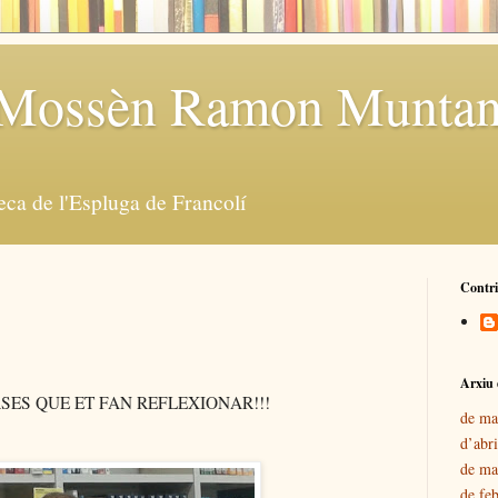
a Mossèn Ramon Muntan
teca de l'Espluga de Francolí
Contr
Arxiu 
ES QUE ET FAN REFLEXIONAR!!!
de ma
d’abr
de ma
de fe