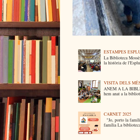
ESTAMPES ESPL
La Biblioteca Mossè
la història de l'Esp
VISITA DELS MÉ
ANEM A LA BIBLIO
hem anat a la biblio
CARNET 2025
"Jo, porto la famíli
família La bibliotec