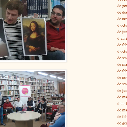
de ge
de de
de no
d’oct
de ju
d’abr
de fe
d’oct
de se
de ma
de fe
de no
de se
de ju
de ma
d’abr
de ma
de fe
de ge