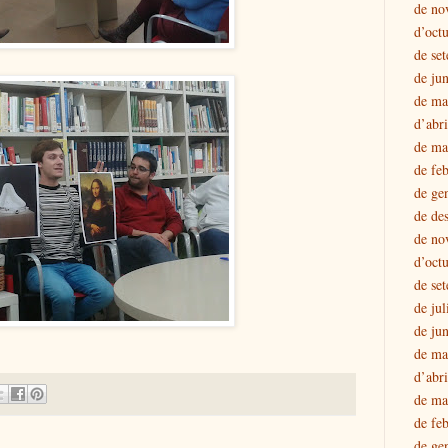
de no
d’oct
de se
de ju
de ma
d’abr
de ma
de fe
de ge
de de
de no
d’oct
de se
de jul
de ju
de ma
d’abr
de ma
de fe
de ge