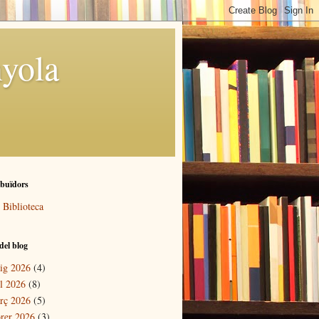
yola
ibuïdors
Biblioteca
del blog
ig 2026
(4)
il 2026
(8)
rç 2026
(5)
brer 2026
(3)