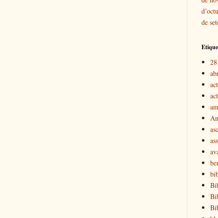
d’oct
de se
Etique
28
ab
act
act
am
An
as
ass
av
be
bib
Bi
Bi
Bi