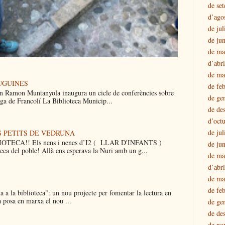
de se
d’ago
de jul
de ju
de ma
d’abr
de ma
UGUINES
de fe
n Ramon Muntanyola inaugura un cicle de conferències sobre
de ge
luga de Francolí La Biblioteca Municip...
de de
d’oct
de jul
S PETITS DE VEDRUNA
TECA!! Els nens i nenes d’I2 ( LLAR D'INFANTS )
de ju
teca del poble! Allà ens esperava la Nuri amb un g...
de ma
d’abr
de ma
de fe
a a la biblioteca": un nou projecte per fomentar la lectura en
a posa en marxa el nou ...
de ge
de de
de no