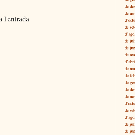
de de
de no
 l'entrada
d’oct
de se
d’ago
de jul
de ju
de ma
d’abr
de ma
de fe
de ge
de de
de no
d’oct
de se
d’ago
de jul
de ju