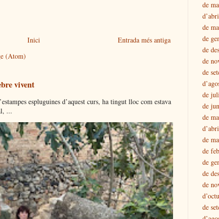
de ma
d’abr
de ma
de ge
Inici
Entrada més antiga
de de
ge (Atom)
de no
de se
ebre vivent
d’ago
de jul
tampes espluguines d’aquest curs, ha tingut lloc com estava
de ju
, ...
de ma
d’abr
de ma
de fe
de ge
de de
de no
d’oct
de se
d’ago