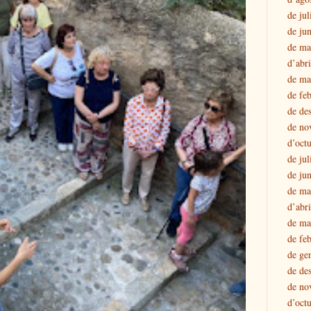
de jul
de ju
de ma
d’abr
de ma
de fe
de de
de no
d’oct
de jul
de ju
de ma
d’abr
de ma
de fe
de ge
de de
de no
d’oct