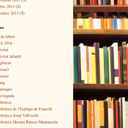
ubre 2013
(2)
tembre 2013
(5)
tes
 de febrer
ril 2014
ivitat
ivitat infantil
pliació
tena3
censor
aig
antatges
nvinguda
lioteca
blioteca de l'Espluga de Francolí
blioteca Josep Vallverdú
blioteca Mossèn Ramon Muntanyola