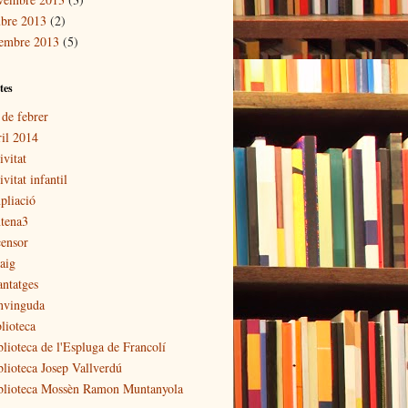
ubre 2013
(2)
tembre 2013
(5)
tes
 de febrer
ril 2014
ivitat
ivitat infantil
pliació
tena3
censor
aig
antatges
nvinguda
lioteca
blioteca de l'Espluga de Francolí
blioteca Josep Vallverdú
blioteca Mossèn Ramon Muntanyola