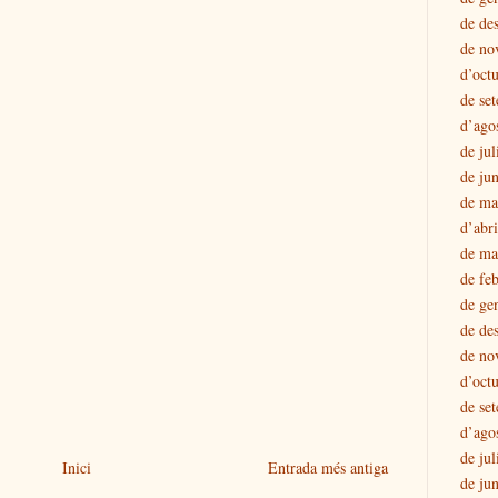
de de
de no
d’oct
de se
d’ago
de jul
de ju
de ma
d’abr
de ma
de fe
de ge
de de
de no
d’oct
de se
d’ago
de jul
Inici
Entrada més antiga
de ju