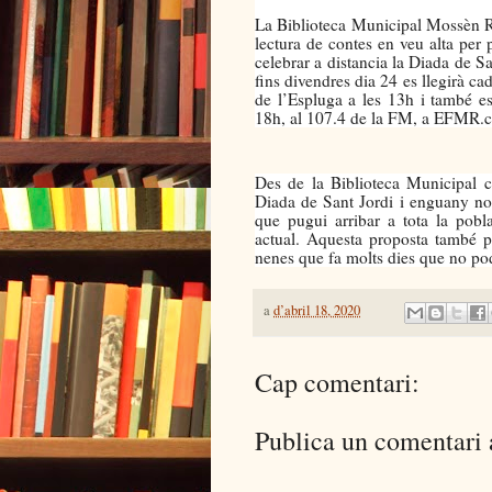
La Biblioteca Municipal Mossèn R
lectura de contes en veu alta per 
celebrar a distancia la Diada de Sa
fins divendres dia 24 es llegirà c
de l’Espluga a les 13h i també e
18h, al 107.4 de la FM, a EFMR.ca
Des de la Biblioteca Municipal c
Diada de Sant Jordi i enguany no 
que pugui arribar a tota la pobl
actual. Aquesta proposta també pre
nenes que fa molts dies que no po
a
d’abril 18, 2020
Cap comentari:
Publica un comentari a