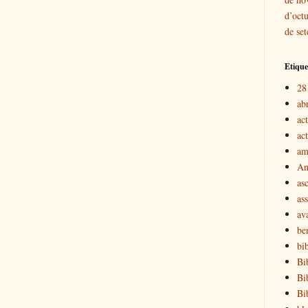
d’oct
de se
Etique
28
ab
act
act
am
An
as
ass
av
be
bib
Bi
Bi
Bi