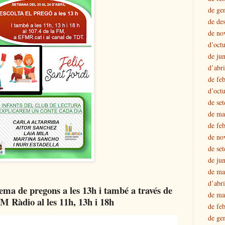
de ge
de de
de no
d’oct
de ju
d’abr
de fe
d’oct
de se
de ma
de fe
de no
de se
de ju
de ma
d’abr
tema de pregons a les 13h i també a través de
de ma
M Ràdio al les 11h, 13h i 18h
de fe
de ge