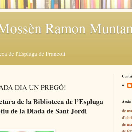
a Mossèn Ramon Muntan
teca de l'Espluga de Francolí
Contr
CADA DIA UN PREGÓ!
ectura de la Biblioteca de l’Espluga
Arxiu 
otiu de la Diada de Sant Jordi
de ma
d’abr
de ma
de fe