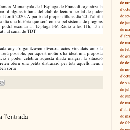
de no
amon Muntanyola de l’Espluga de Francolí organitza la
d’oct
part d’alguns infants del club de lectura per tal de poder
de se
nt Jordi 2020. A partir del proper dilluns dia 20 d’abril i
ada dia una història que serà emesa pel sistema de pregons
de ju
s podrà escoltar a l’Espluga FM Ràdio a les 11h, 13h i
de ma
t i al canal de TDT.
d’abr
de ma
ada any s’organitzaven diversos actes vinculats amb la
de fe
serà possible, per aquest motiu s’ha ideat una proposta
de ge
ació i poder celebrar aquesta diada malgrat la situació
de de
tén oferir una petita distracció per tots aquells nens i
den sortir
de no
d’oct
de se
de jul
de ju
de ma
d’abr
 l'entrada
de ma
de fe
de ge