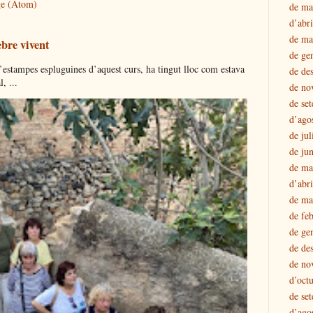
ge (Atom)
de ma
d’abr
de ma
ebre vivent
de ge
tampes espluguines d’aquest curs, ha tingut lloc com estava
de de
, ...
de no
de se
d’ago
de jul
de ju
de ma
d’abr
de ma
de fe
de ge
de de
de no
d’oct
de se
d’ago