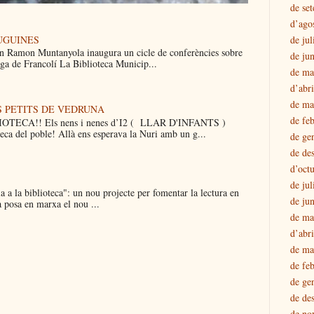
de se
d’ago
UGUINES
de jul
n Ramon Muntanyola inaugura un cicle de conferències sobre
de ju
luga de Francolí La Biblioteca Municip...
de ma
d’abr
de ma
S PETITS DE VEDRUNA
de fe
TECA!! Els nens i nenes d’I2 ( LLAR D'INFANTS )
teca del poble! Allà ens esperava la Nuri amb un g...
de ge
de de
d’oct
de jul
a a la biblioteca": un nou projecte per fomentar la lectura en
de ju
a posa en marxa el nou ...
de ma
d’abr
de ma
de fe
de ge
de de
de no