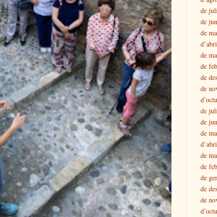
de jul
de ju
de ma
d’abr
de ma
de fe
de de
de no
d’oct
de jul
de ju
de ma
d’abr
de ma
de fe
de ge
de de
de no
d’oct