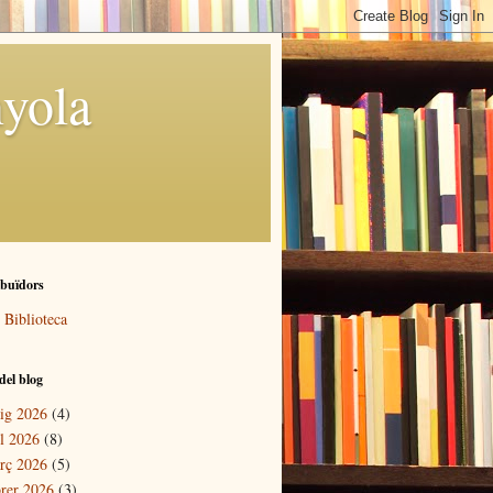
yola
ibuïdors
Biblioteca
del blog
ig 2026
(4)
il 2026
(8)
rç 2026
(5)
brer 2026
(3)