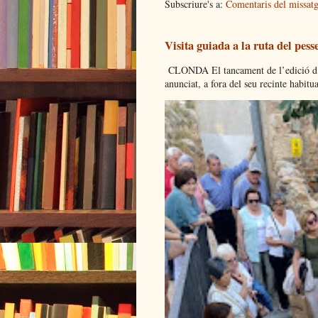
Subscriure's a:
Comentaris del missat
Visita guiada a la ruta del pess
CLONDA El tancament de l’edició d’es
anunciat, a fora del seu recinte habitual