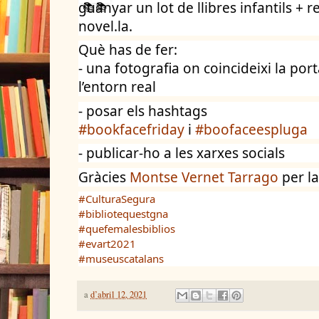
guanyar un lot de llibres infantils + rev
novel.la. 
Què has de fer:
- una fotografia on coincideixi la port
l’entorn real
- posar els hashtags
#bookfacefriday
 i 
#boofaceespluga
- publicar-ho a les xarxes socials 
Gràcies 
Montse Vernet Tarrago
 per l
#CulturaSegura
#bibliotequestgna
#quefemalesbiblios
#evart2021
#museuscatalans
a
d’abril 12, 2021